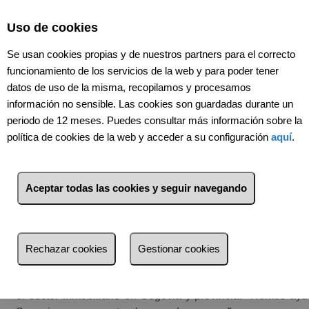
Select Language
▼
Uso de cookies
Se usan cookies propias y de nuestros partners para el correcto
funcionamiento de los servicios de la web y para poder tener
datos de uso de la misma, recopilamos y procesamos
información no sensible. Las cookies son guardadas durante un
periodo de 12 meses. Puedes consultar más información sobre la
política de cookies de la web y acceder a su configuración
aquí
.
T
Aceptar todas las cookies y seguir navegando
u inmobiliaria en Segovia
Nuestro negocio no son las casas, son las perso
Rechazar cookies
Gestionar cookies
ÁTICO INMOBILIARIA
somos una agencia con 20 años de
el sector inmobiliario en Segovia y provincia. Hemos a