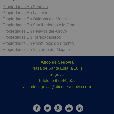
Propiedades En Segovia
Propiedades En La Lastrilla
Propiedades En Ortigosa del Monte
Propiedades En San Ildefonso o la Granja
Propiedades En Pelayos del Arroyo
Propiedades En Torrecaballeros
Propiedades En Palazuelos de Eresma
Propiedades En Valverde del Majano
Atico de Segovia
Plaza de Santa Eulalia 10, 1
Segovia
Teléfono
921445556
aticodesegovia@aticodesegovia.com