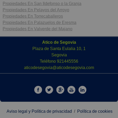
Propiedades En San Ildefonso o la Granja
Propiedades En Pelayos del Arroyo
Propiedades En Torrecaballeros
Propiedades En Palazuelos de Eresma
Propiedades En Valverde del Majano
Atico de Segovia
Plaza de Santa Eulalia 10, 1
Segovia
Teléfono
921445556
aticodesegovia@aticodesegovia.com
Aviso legal y Política de privacidad
/
Política de cookies