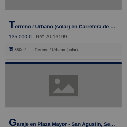
T
erreno / Urbano (solar) en Carretera de San Rafael, El Cerro - Crtra. San Rafael
135.000 €
Ref. AI-13199
850m²
Terreno / Urbano (solar)
G
araje en Plaza Mayor - San Agustín, Segovia