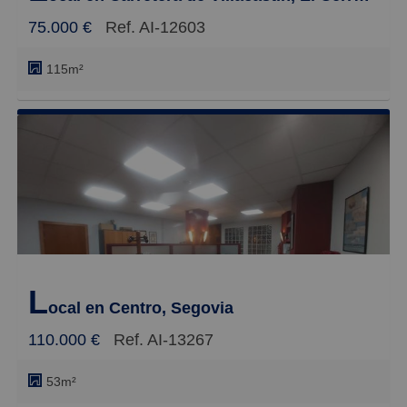
75.000 €
Ref. AI-12603
115m²
L
ocal en Centro, Segovia
110.000 €
Ref. AI-13267
53m²