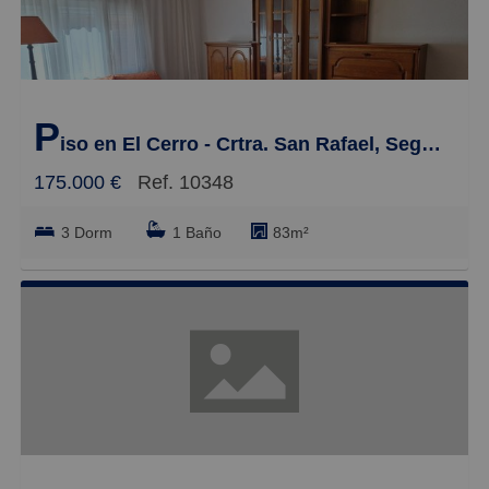
P
iso en El Cerro - Crtra. San Rafael, Segovia
175.000 €
Ref. 10348
3 Dorm
1 Baño
83m²