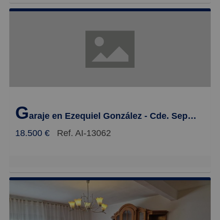
G
araje en Ezequiel González - Cde. Sepulveda, Segovia
18.500 €
Ref. AI-13062