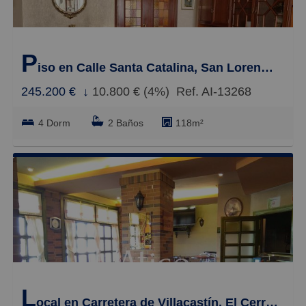
P
iso en Calle Santa Catalina, San Lorenzo - San Marcos
245.200 €
↓
10.800 € (4%)
Ref. AI-13268
4 Dorm
2 Baños
118m²
L
ocal en Carretera de Villacastín, El Cerro - Crtra. San Rafael