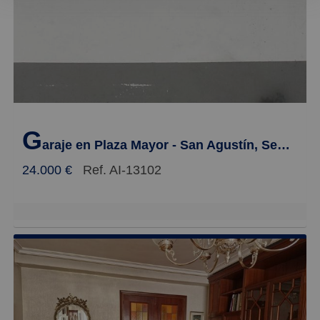
Menos reciente
Baratos
Caros
Pequeños
G
Grandes
araje en Plaza Mayor - San Agustín, Segovia
24.000 €
Ref. AI-13102