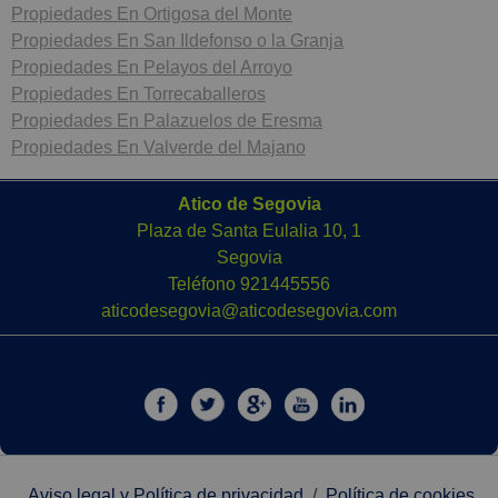
Propiedades En Ortigosa del Monte
Propiedades En San Ildefonso o la Granja
Propiedades En Pelayos del Arroyo
Propiedades En Torrecaballeros
Propiedades En Palazuelos de Eresma
Propiedades En Valverde del Majano
Atico de Segovia
Plaza de Santa Eulalia 10, 1
Segovia
Teléfono
921445556
aticodesegovia@aticodesegovia.com
Aviso legal y Política de privacidad
/
Política de cookies