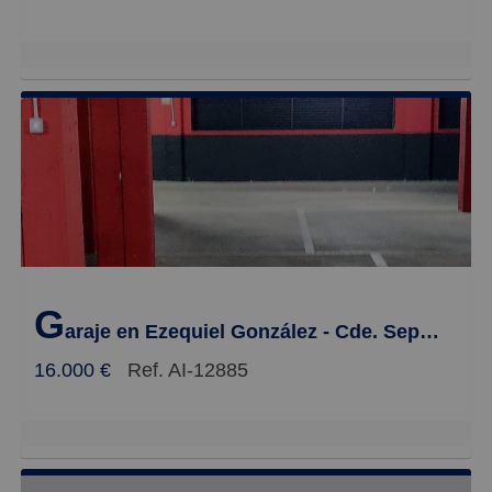
G
araje en Ezequiel González - Cde. Sepulveda, Segovia
16.000 €
Ref. AI-12885